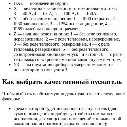
ПАЕ — обозначение серии;
X — величина в зависимости от номинального тока:
3 — 40 А; 4 — 63 А; 5 — 100 А; 6 — 160А;
Y— обозначение исполнения: 1 — IP00 открытое, 2 —
IP30 защищенное, 3 — IP54 пылезащищенное, 4 —
IP65 пылебрызгонепроницаемое;
Z — наличие реле и кнопок: 1 — без реле теплового,
нереверсивные, 2 — с реле тепловым, нереверсивные,
3 — без реле теплового, реверсивные, 4 — с реле
тепловым, реверсивные, 5 — без реле теплового,
со встроенными кнопками «пуск» и «стоп», 6 — с реле
тепловым, со встроенными кнопками «пуск» и «стоп»;
У3 — эксплуатация прибора в умеренном климате
по категории размещения 3.
Как выбрать качественный пускатель
Чтобы выбрать необходимую модель нужно учесть следующие
факторы:
среда в которой будет использоваться пускатель (для
сухого помещения подойдут устройства открытого
исполнения, для улицы или помещений с повышенной
влажностью используют закрытое исполнение);