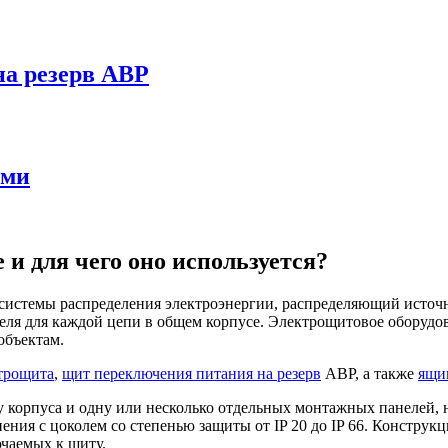
а резерв АВР
ями
 и для чего оно используется?
системы распределения электроэнергии, распределяющий источн
ля для каждой цепи в общем корпусе. Электрощитовое оборудов
объектам.
трощита
,
щит переключения питания на резерв
АВР, a также
ящи
у корпуса и одну или несколько отдельных монтажных панелей,
ния с цоколем со степенью защиты от IP 20 до IP 66. Конструк
ючаемых к щиту.