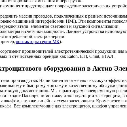
ии от короткого замыкания и перегрузок.
т компонент предотвращает повреждение электрических устройс
ределить массив проводов, подключенных к разным источникам
ловеко-машинный интерфейс или HMI). Эти компоненты позволя
реключатели, элементы световой и звуковой сигнализации.
льтметры и счетчики мощности. Данные устройства используютс
ния потребленной электроэнергии.
апример,
контакторы серии МК
).
сортимент производителей электротехнической продукции для м
ых и отечественных брендов как Eaton, ETI, Chint, ETAЛ.
ктрощитового оборудования в Актив Эл
атели производства. Наши клиенты отмечают высокую эффектив
равильному и быстрому монтажу и качественному обслуживанию
рмативную документацию. Мы гарантируем своевременную реал
авки входит Паспорт по монтажу и эксплуатации электрощита, в
шкафом, а также линейная схема электрощита. Кроме этого в к
шкафа. Все комплектующие для электрощитов, шкафов управлен