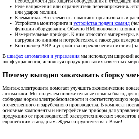
необходимости для защиты оборудования и отходящей лин
Реле напряжения или ограничитель перенапряжения. Это
или ударов молнии.
Клеммники. Эти элементы помогают организовать и расп
Устройства мониторинга и
устройства подачи команд
(че
функции оборудования. Обычно HMI включают кнопки, пе
Измерительные приборы. К ним относятся амперметры, во
нагрузки по линиям и потребителям, а также для измере
Контроллер АВР и устройства переключения питания (н
В
шкафах автоматики и управления
мы используем широкий ас
шкаф управления, используя продукцию таких известных миров
Почему выгодно заказывать сборку эле
Монтаж электрощита помогает улучшить экономические показ
автоматики. Мы получаем положительные отзывы благодаря п
соблюдая нормы электробезопасности и соответствующую но
отечественного и зарубежного производства. В комплект пост
основные компоненты и интерфейсные приборы для управления 
продукцию от производителей электротехнических элементов 
европейским стандартам. Ждем сотрудничества с Вами!