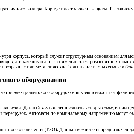
 различного размера. Корпус имеет уровень защиты IP в зависим
нутри корпуса, который служит структурным основанием для мо
водов, а также помогают в снижении электромагнитных помех и
е прозрачные или металлические фальшпанели, стыкуемые к бок
ового оборудования
внутри электрощитового оборудования в зависимости от функц
ь нагрузки. Данный компонент предназначен для коммутации це
 и перегрузок. Автоматы по номинальному напряжению могут б
ащитного отключения (УЗО). Данный компонент предназначен д