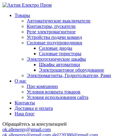
Товары
Автоматические выключатели
Контакторы, пускатели
Реле электромагнитное
Устройства подачи команд
Силовые полупроводники
Силовые диоды
Силовые тиристоры
Электротехнические шкафы
Шкафы автоматики
Электрощитовое оборудование
Электромагниты, Гидротолкатели, Рами
О нас
Про компанию
Условия возврата товаров
Условия использования сайта
Контакты
Доставка и оплата
Наш блог
Обращайтесь за консультацией
ok.allenergy@gmail.com
ok.allenergy@gmail.com
alel220380@gmail.com