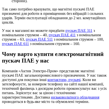
сторони).
Так само потрібно врахувати, що магнітні пускачі ПАЕ
призначені для роботи в приміщеннях без вібрацій і сильних
ударів. Термін експлуатації обладнання до 2 мл. комутаційних
циклів.
У нас в магазині ви можете придбати
пускач ПАЕ 311
з
номінальним струмом – 40,
пускач ПАЕ 411
з номінальним
струмом – 63,
пускач ПАЕ 511
з номінальним струмом – 100,
пускач ПАЕ 611
з номінальним струмом – 160.
Чому варто купити електромагнітний
пускач ПАЕ у нас
Компанія «Актив Электро-Пром» представляє магнітні
пускачі ПАЕ загальнопромислового призначення. У нас також
доступні для покупки інші
контактори, пускачі
. Коли ви
зателефонуєте, за номером телефону на сайті нашої компанії,
технічний фахівець з досвідом роботи проконсультує вас з усіх
питань. Зорієнтує вас за ціною і технічними
характеристиками. Доставка
низьковольтного обладнання
проводиться в будь-яке місто та обумовлені терміни.