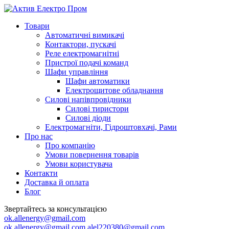
Товари
Автоматичні вимикачі
Контактори, пускачі
Реле електромагнітні
Пристрої подачі команд
Шафи управління
Шафи автоматики
Електрощитове обладнання
Силові напівпровідники
Силові тиристори
Силові діоди
Електромагніти, Гідроштовхачі, Рами
Про нас
Про компанію
Умови повернення товарів
Умови користувача
Контакти
Доставка й оплата
Блог
Звертайтесь за консультацією
ok.allenergy@gmail.com
ok.allenergy@gmail.com
alel220380@gmail.com