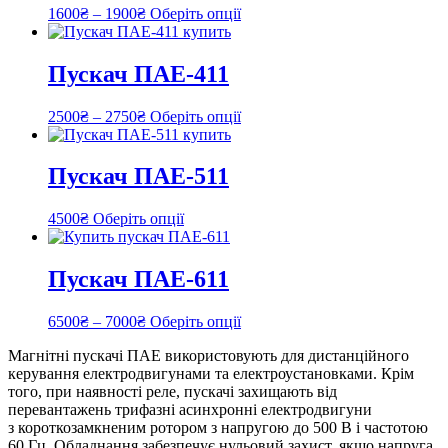
1600
₴
–
1900
₴
Оберіть опції
Пускач ПАЕ-411
2500
₴
–
2750
₴
Оберіть опції
Пускач ПАЕ-511
4500
₴
Оберіть опції
Пускач ПАЕ-611
6500
₴
–
7000
₴
Оберіть опції
Магнітні пускачі ПАЕ використовують для дистанційного
керування електродвигунами та електроустановками. Крім
того, при наявності реле, пускачі захищають від
перевантажень трифазні асинхронні електродвигуни
з короткозамкненим ротором з напругою до 500 В і частотою
60 Гц. Обладнання забезпечує нульовий захист, якщо напруга