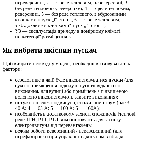
нереверсивні, 2 — з реле тепловим, нереверсивні, 3 —
без реле теплового, реверсивні, 4 — з реле тепловим,
реверсивні, 5 — без реле теплового, з вбудованими
кнопками «пуск „і“ стоп „, 6 — з реле тепловим,
з вбудованими кнопками“ пуск „і“ стоп »;
У3 — експлуатація приладу в помірному кліматі
по категорії розміщення 3.
Як вибрати якісний пускач
Щоб вибрати необхідну модель, необхідно враховувати такі
фактори:
середовище в якій буде використовуватися пускач (для
сухого приміщення підійдуть пускачі відкритого
виконання, для вулиці або приміщень з підвищеною
вологістю використовують закрите виконання);
потужність електродвигуна, споживчий струм (пае 3 —
40 А; 4 — 63 А; 5 — 100 А; 6 — 160А);
необхідність в додатковому захисті споживачів (теплові
реле ТРН, РТТ, РТЛ використовують для захисту
електродвигуна від перевантажень);
режим роботи реверсивний / нереверсивний (для
перефазировки при управлінні двигуном в обидві