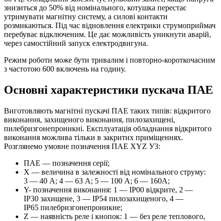
знизиться до 50% від номінального, котушка перестає
утримувати магнітну систему, а силові контакти
розмикаються. Під час відновлення електрики струмоприймач
перебуває відключеним. Це дає можливість уникнути аварій,
через самостійний запуск електродвигуна.
Режим роботи може бути тривалим і повторно-короткочасним
з частотою 600 включень на годину.
Основні характеристики пускача ПАЕ
Виготовляють магнітні пускачі ПАЕ таких типів: відкритого
виконання, захищеного виконання, пилозахищені,
пилебризгонепроникні. Експлуатація обладнання відкритого
виконання можлива тільки в закритих приміщеннях.
Розглянемо умовне позначення ПАЕ XYZ У3:
ПАЕ — позначення серії;
X — величина в залежності від номінального струму:
3 — 40 А; 4 — 63 А; 5 — 100 А; 6 — 160А;
Y- позначення виконання: 1 — IP00 відкрите, 2 —
IP30 захищене, 3 — IP54 пилозахищеного, 4 —
IP65 пилебризгонепроникне;
Z — наявність реле і кнопок: 1 — без реле теплового,