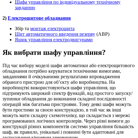
Шафа управління по індивідуальному технічному
завданню
2)
Електрощитове обладнання
Збір та
монтаж електрощита
Щит автоматичного введення резерву
(АВР)
Ящик управління електродвигунами
Як вибрати шафу управління?
Під час вибору моделі шафи автоматики або електрощитового
обладнання потрібно керуватися технічними вимогами,
завданнями й очікуваними результатами впровадження
обраного пристрою для об’єкту або виробництва. На
виробництві використовуються шафи управління, що
підтримують широкий спектр функцій, від простого запуску/
зупинки обладнання до виконання складної послідовності
операцій між багатьма пристроями. Тому деякі шафи можуть
бути простими за своєю конструкцією, в той час як інші
можуть мати складну схемотехніку, що складається з мережі
програмованих логічних контролерів. Через різні вимоги до
конструкції різних компонентів системи управління більшість
шаф, як правило, унікальні і повинні бути адаптовані для
застосування кінцевим замовником.