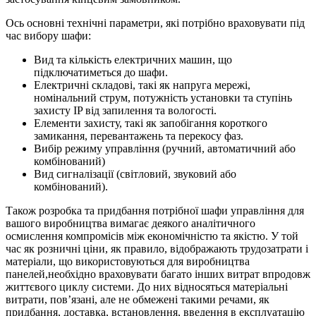
Ось основні технічні параметри, які потрібно враховувати під
час вибору шафи:
Вид та кількість електричних машин, що
підключатиметься до шафи.
Електричні складові, такі як напруга мережі,
номінальний струм, потужність установки та ступінь
захисту IP від запилення та вологості.
Елементи захисту, такі як запобігання короткого
замикання, перевантажень та перекосу фаз.
Вибір режиму управління (ручний, автоматичний або
комбінований)
Вид сигналізації (світловий, звуковий або
комбінований).
Також розробка та придбання потрібної шафи управління для
вашого виробництва вимагає деякого аналітичного
осмислення компромісів між економічністю та якістю. У той
час як розничні ціни, як правило, відображають трудозатрати і
матеріали, що використовуються для виробництва
панелей,необхідно враховувати багато інших витрат впродовж
життєвого циклу системи. До них відносяться матеріальні
витрати, пов’язані, але не обмежені такими речами, як
придбання, доставка, встановлення, введення в експлуатацію