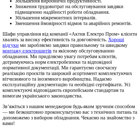
Збільшення виробничої продуктивності.
Зниження трудовитрат на обслуговування завдяки
підвищенню надійності роботи обладнання.
Збільшення міжремонтних інтервалів.
Зменшення ймовірності відмов та аварійних ремонтів.
Шафи управління від компанії «Актив Електро Пром» клієнти
хвалять за високу ефективність та довговічність.
Хороші
відгуки
ми заробляємо завдяки правильному та швидкому
монтажу електрощитів
та якісному обслуговуванню
обладнання. Ми приділяємо увагу потребам клієнтів,
дотримуючись норм електробезпеки та відповідної
нормативної документації. Ми гарантуємо своєчасну
реалізацію проєктів та широкий асортимент комплектуючих
вітчизняного та іноземного виробництва. Надаємо
експлуатаційну документацію та необхідні сертифікати. Усі
комплектуючі відповідають європейським стандартам та
вимогам українського законодавства.
Зв’яжіться з нашим менеджером будь-яким зручним способом
— ми безкоштовно проконсультуємо вас з технічних питань та
допоможемо з вибором обладнання. Чекаємо на знайомство з
вами!