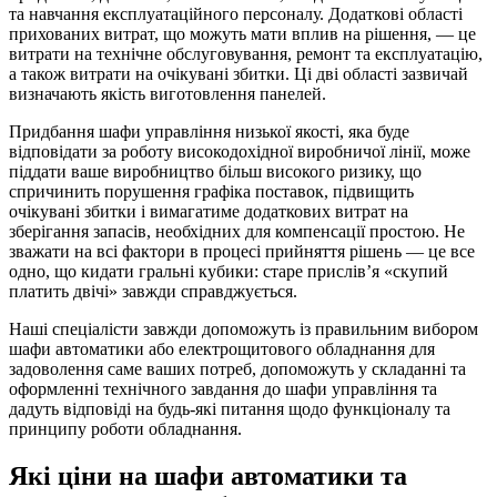
та навчання експлуатаційного персоналу. Додаткові області
прихованих витрат, що можуть мати вплив на рішення, — це
витрати на технічне обслуговування, ремонт та експлуатацію,
а також витрати на очікувані збитки. Ці дві області зазвичай
визначають якість виготовлення панелей.
Придбання шафи управління низької якості, яка буде
відповідати за роботу високодохідної виробничої лінії, може
піддати ваше виробництво більш високого ризику, що
спричинить порушення графіка поставок, підвищить
очікувані збитки і вимагатиме додаткових витрат на
зберігання запасів, необхідних для компенсації простою. Не
зважати на всі фактори в процесі прийняття рішень — це все
одно, що кидати гральні кубики: старе прислів’я «скупий
платить двічі» завжди справджується.
Наші спеціалісти завжди допоможуть із правильним вибором
шафи автоматики або електрощитового обладнання для
задоволення саме ваших потреб, допоможуть у складанні та
оформленні технічного завдання до шафи управління та
дадуть відповіді на будь-які питання щодо функціоналу та
принципу роботи обладнання.
Які ціни на шафи автоматики та