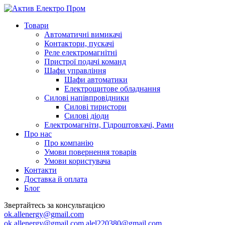
Товари
Автоматичні вимикачі
Контактори, пускачі
Реле електромагнітні
Пристрої подачі команд
Шафи управління
Шафи автоматики
Електрощитове обладнання
Силові напівпровідники
Силові тиристори
Силові діоди
Електромагніти, Гідроштовхачі, Рами
Про нас
Про компанію
Умови повернення товарів
Умови користувача
Контакти
Доставка й оплата
Блог
Звертайтесь за консультацією
ok.allenergy@gmail.com
ok.allenergy@gmail.com
alel220380@gmail.com