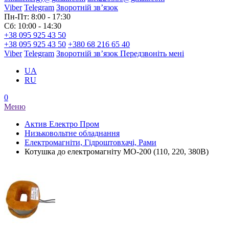
Viber
Telegram
Зворотній зв’язок
Пн-Пт: 8:00 - 17:30
Сб: 10:00 - 14:30
+38 095 925 43 50
+38 095 925 43 50
+380 68 216 65 40
Viber
Telegram
Зворотній зв’язок
Передзвоніть мені
UA
RU
0
Меню
Актив Електро Пром
Низьковольтне обладнання
Електромагніти, Гідроштовхачі, Рами
Котушка до електромагніту МО-200 (110, 220, 380В)