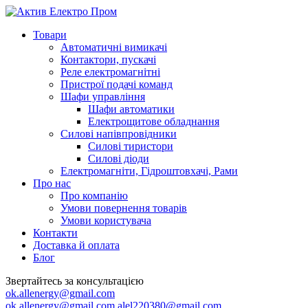
Товари
Автоматичні вимикачі
Контактори, пускачі
Реле електромагнітні
Пристрої подачі команд
Шафи управління
Шафи автоматики
Електрощитове обладнання
Силові напівпровідники
Силові тиристори
Силові діоди
Електромагніти, Гідроштовхачі, Рами
Про нас
Про компанію
Умови повернення товарів
Умови користувача
Контакти
Доставка й оплата
Блог
Звертайтесь за консультацією
ok.allenergy@gmail.com
ok.allenergy@gmail.com
alel220380@gmail.com