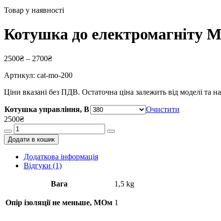
Товар у наявності
Котушка до електромагніту МО
2500
₴
–
2700
₴
Артикул:
cat-mo-200
Ціни вказані без ПДВ. Остаточна ціна залежить від моделі та 
Котушка управління, В
Очистити
2500
₴
Котушка
до
Додати в кошик
електромагніту
МО-200
Додаткова інформація
(110,
Відгуки (1)
220,
380В)
Вага
1,5 kg
кількість
Опір ізоляції не меньше, МОм
1