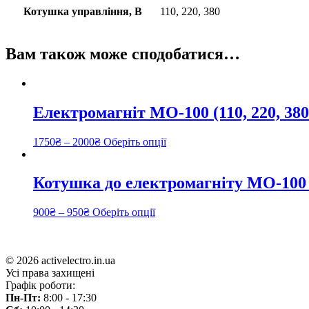
Котушка управління, В
110, 220, 380
Вам також може сподобатися…
Електромагніт МО-100 (110, 220, 38
1750
₴
–
2000
₴
Оберіть опції
Котушка до електромагніту МО-100 (
900
₴
–
950
₴
Оберіть опції
© 2026 activelectro.in.ua
Усі права захищені
Графік роботи:
Пн-Пт:
8:00 - 17:30