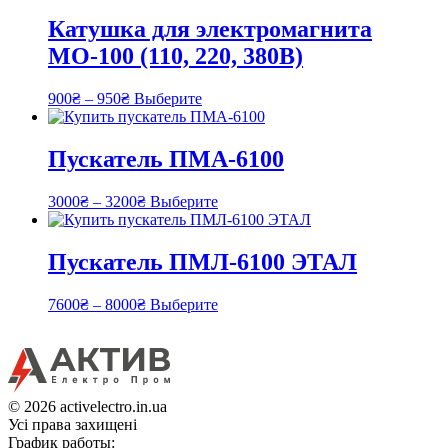
Катушка для электромагнита
МО-100 (110, 220, 380В)
900
₴
–
950
₴
Выберите
Пускатель ПМА-6100
3000
₴
–
3200
₴
Выберите
Пускатель ПМЛ-6100 ЭТАЛ
7600
₴
–
8000
₴
Выберите
© 2026 activelectro.in.ua
Усі права захищені
График работы: