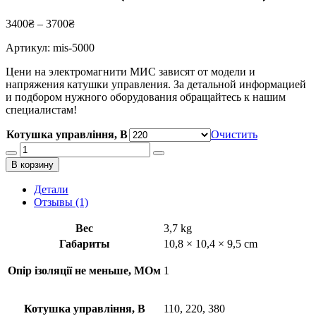
3400
₴
–
3700
₴
Артикул:
mis-5000
Цени на электромагнити МИС зависят от модели и
напряжения катушки управления. За детальной информацией
и подбором нужного оборудования обращайтесь к нашим
специалистам!
Котушка управління, В
Очистить
Количество
товара
В корзину
Электромагнит
МИС
Детали
5100,
Отзывы (1)
МИС
5200
Вес
3,7 kg
(110,
Габариты
10,8 × 10,4 × 9,5 cm
220,
380В)
Опір ізоляції не меньше, МОм
1
Котушка управління, В
110, 220, 380