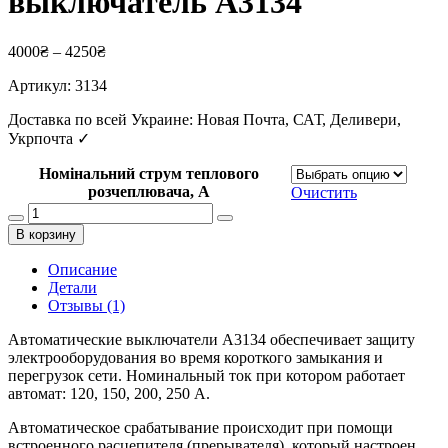
выключатель A3134
4000
₴
–
4250
₴
Артикул:
3134
Доставка по всей Украине: Новая Почта, САТ, Деливери,
Укрпочта ✓
Номінальний струм теплового
розчеплювача, А
Очистить
Количество
товара
В корзину
Автоматический
выключатель
Описание
A3134
Детали
Отзывы (1)
Автоматические выключатели А3134 обеспечивает защиту
электрооборудования во время короткого замыкания и
перегрузок сети. Номинальный ток при котором работает
автомат: 120, 150, 200, 250 А.
Автоматическое срабатывание происходит при помощи
встроенного расцепителя (прерывателя), который настроен