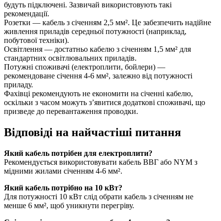
будуть підключені. Зазвичай використовують такі
рекомендації.
Розетки — кабель з січенням 2,5 мм². Це забезпечить надійне
живлення приладів середньої потужності (наприклад,
побутової техніки).
Освітлення — достатньо кабелю з січенням 1,5 мм² для
стандартних освітлювальних приладів.
Потужні споживачі (електроплити, бойлери) —
рекомендоване січення 4-6 мм², залежно від потужності
приладу.
Фахівці рекомендують не економити на січенні кабелю,
оскільки з часом можуть з’явитися додаткові споживачі, що
призведе до перевантаження проводки.
Відповіді на найчастіші питання
Який кабель потрібен для електроплити?
Рекомендується використовувати кабель ВВГ або NYM з
мідними жилами січенням 4-6 мм².
Який кабель потрібно на 10 кВт?
Для потужності 10 кВт слід обрати кабель з січенням не
менше 6 мм², щоб уникнути перегріву.