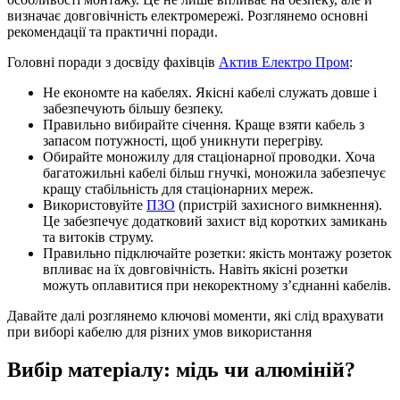
визначає довговічність електромережі. Розглянемо основні
рекомендації та практичні поради.
Головні поради з досвіду фахівців
Актив Електро Пром
:
Не економте на кабелях. Якісні кабелі служать довше і
забезпечують більшу безпеку.
Правильно вибирайте січення. Краще взяти кабель з
запасом потужності, щоб уникнути перегріву.
Обирайте моножилу для стаціонарної проводки. Хоча
багатожильні кабелі більш гнучкі, моножила забезпечує
кращу стабільність для стаціонарних мереж.
Використовуйте
ПЗО
(пристрій захисного вимкнення).
Це забезпечує додатковий захист від коротких замикань
та витоків струму.
Правильно підключайте розетки: якість монтажу розеток
впливає на їх довговічність. Навіть якісні розетки
можуть оплавитися при некоректному з’єднанні кабелів.
Давайте далі розглянемо ключові моменти, які слід врахувати
при виборі кабелю для різних умов використання
Вибір матеріалу: мідь чи алюміній?