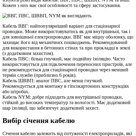
Кожен з них має свої особливості та сферу застосування.
Кабель ВВГ: найпопулярніший варіант для стаціонарної
проводки. Може використовуватись як для внутрішньої, так і
для зовнішньої електропроводки. ВВГ має міцну оболонку, що
захищає його від механічних пошкоджень. Рекомендований
для використання в бетонних стінах та при прокладці в землі
(з додатковим захистом).
Кабель ПВС: більш гнучкий, має подвійну ізоляцію. Часто
використовується для підключення переносних пристроїв, але
не рекомендується для стаціонарної проводки через менший
термін служби (приблизно 6 років).
Кабель ШВВП: аналог ПВС, але менш гнучкий.
Рекомендується для монтажу в гіпсокартонних конструкціях
або штробах.
Кабель NYM: добре підходить для внутрішньої проводки,
стійкий до високих температур та вологості. Має додатковий
шар ізоляції, що забезпечує додатковий захист.
Вибір січення кабелю
Січення кабелю залежить від потужності електроприладів, які