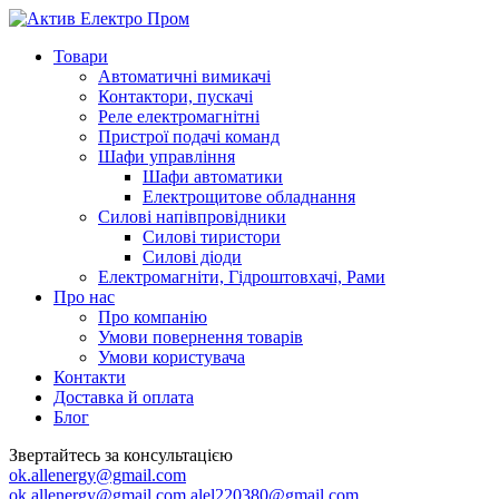
Товари
Автоматичні вимикачі
Контактори, пускачі
Реле електромагнітні
Пристрої подачі команд
Шафи управління
Шафи автоматики
Електрощитове обладнання
Силові напівпровідники
Силові тиристори
Силові діоди
Електромагніти, Гідроштовхачі, Рами
Про нас
Про компанію
Умови повернення товарів
Умови користувача
Контакти
Доставка й оплата
Блог
Звертайтесь за консультацією
ok.allenergy@gmail.com
ok.allenergy@gmail.com
alel220380@gmail.com