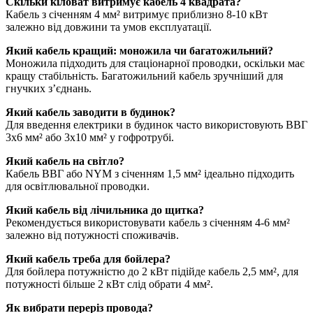
Скільки кіловат витримує кабель 4 квадрата?
Кабель з січенням 4 мм² витримує приблизно 8-10 кВт
залежно від довжини та умов експлуатації.
Який кабель кращий: моножила чи багатожильний?
Моножила підходить для стаціонарної проводки, оскільки має
кращу стабільність. Багатожильний кабель зручніший для
гнучких з’єднань.
Який кабель заводити в будинок?
Для введення електрики в будинок часто використовують ВВГ
3х6 мм² або 3х10 мм² у гофротрубі.
Який кабель на світло?
Кабель ВВГ або NYM з січенням 1,5 мм² ідеально підходить
для освітлювальної проводки.
Який кабель від лічильника до щитка?
Рекомендується використовувати кабель з січенням 4-6 мм²
залежно від потужності споживачів.
Який кабель треба для бойлера?
Для бойлера потужністю до 2 кВт підійде кабель 2,5 мм², для
потужності більше 2 кВт слід обрати 4 мм².
Як вибрати переріз провода?