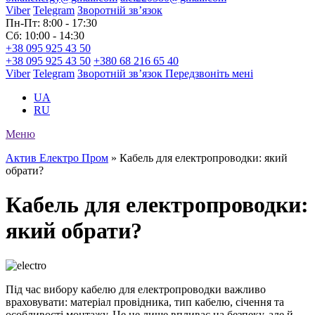
Viber
Telegram
Зворотній зв’язок
Пн-Пт: 8:00 - 17:30
Сб: 10:00 - 14:30
+38 095 925 43 50
+38 095 925 43 50
+380 68 216 65 40
Viber
Telegram
Зворотній зв’язок
Передзвоніть мені
UA
RU
Меню
Актив Електро Пром
»
Кабель для електропроводки: який
обрати?
Кабель для електропроводки:
який обрати?
Під час вибору кабелю для електропроводки важливо
враховувати: матеріал провідника, тип кабелю, січення та
особливості монтажу. Це не лише впливає на безпеку, але й