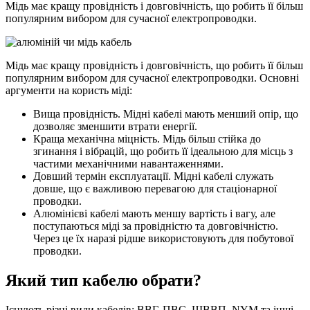
Мідь має кращу провідність і довговічність, що робить її більш
популярним вибором для сучасної електропроводки.
Мідь має кращу провідність і довговічність, що робить її більш
популярним вибором для сучасної електропроводки. Основні
аргументи на користь міді:
Вища провідність. Мідні кабелі мають менший опір, що
дозволяє зменшити втрати енергії.
Краща механічна міцність. Мідь більш стійка до
згинання і вібрацій, що робить її ідеальною для місць з
частими механічними навантаженнями.
Довший термін експлуатації. Мідні кабелі служать
довше, що є важливою перевагою для стаціонарної
проводки.
Алюмінієві кабелі мають меншу вартість і вагу, але
поступаються міді за провідністю та довговічністю.
Через це їх наразі рідше використовують для побутової
проводки.
Який тип кабелю обрати?
Існують різні види кабелів: ВВГ, ПВС, ШВВП, NYM та інші.