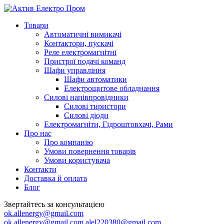
Товари
Автоматичні вимикачі
Контактори, пускачі
Реле електромагнітні
Пристрої подачі команд
Шафи управління
Шафи автоматики
Електрощитове обладнання
Силові напівпровідники
Силові тиристори
Силові діоди
Електромагніти, Гідроштовхачі, Рами
Про нас
Про компанію
Умови повернення товарів
Умови користувача
Контакти
Доставка й оплата
Блог
Звертайтесь за консультацією
ok.allenergy@gmail.com
ok.allenergy@gmail.com
alel220380@gmail.com